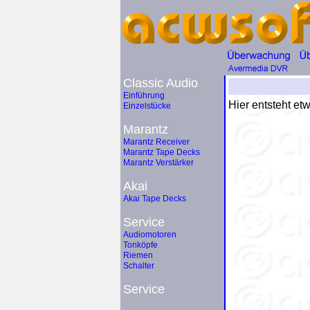
Classic Audio
Einführung
Hier entsteht et
Einzelstücke
Marantz
Marantz Receiver
Marantz Tape Decks
Marantz Verstärker
Akai
Akai Tape Decks
Service
Audiomotoren
Tonköpfe
Riemen
Schalter
Service