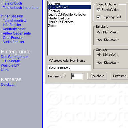
-
Telefonbuch
-
Telefonbuch importieren
In der Session
-
Teilnehmerliste
-
Info Fenster
-
Kontrollfenster
-
Video Gegenseite
-
Chat Fenster
-
Audio Fenster
Hintergründe
Das Gerangel um
CU-SeeMe
Was bleibt?
Links
Kameras
Quickcam