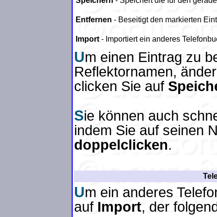
Speichern
- Speichert die für den gerad
Entfernen
- Beseitigt den markierten Eint
Import
- Importiert ein anderes Telefonbu
U
m einen Eintrag zu be
Reflektornamen, ändern
clicken Sie auf
Speich
S
ie können auch schnel
indem Sie auf seinen N
doppelclicken
.
Tel
U
m ein anderes Telefo
auf
Import
, der folgen