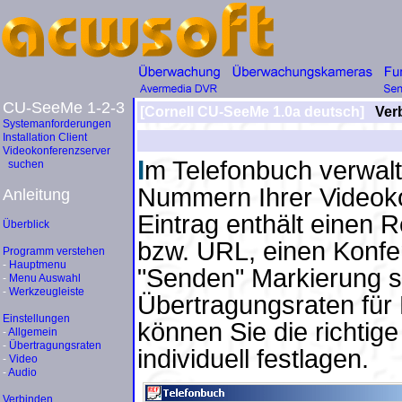
CU-SeeMe 1-2-3
[Cornell CU-SeeMe 1.0a deutsch]
Verb
Systemanforderungen
Installation Client
Videokonferenzserver
I
m Telefonbuch verwalt
suchen
Nummern Ihrer Videoko
Anleitung
Eintrag enthält einen 
Überblick
bzw. URL, einen Konfe
Programm verstehen
-
Hauptmenu
"Senden" Markierung 
-
Menu Auswahl
-
Werkzeugleiste
Übertragungsraten fü
Einstellungen
können Sie die richtige
-
Allgemein
-
Übertragungsraten
individuell festlagen.
-
Video
-
Audio
Verbinden