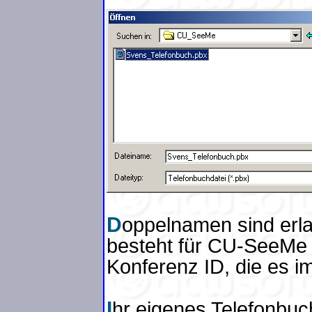
D
oppelnamen sind erla
besteht für CU-SeeMe 
Konferenz ID, die es im
I
hr eigenes Telefonbuc